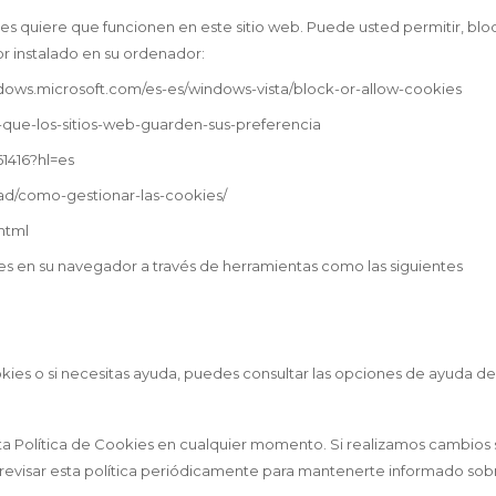
s quiere que funcionen en este sitio web. Puede usted permitir, bloq
r instalado en su ordenador:
windows.microsoft.com/es-es/windows-vista/block-or-allow-cookies
dir-que-los-sitios-web-guarden-sus-preferencia
1416?hl=es
idad/como-gestionar-las-cookies/
.html
 en su navegador a través de herramientas como las siguientes
ies o si necesitas ayuda, puedes consultar las opciones de ayuda de
a Política de Cookies en cualquier momento. Si realizamos cambios sig
isar esta política periódicamente para mantenerte informado sobre 