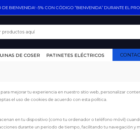
 DE BIENVENIDA! -5% CON CÓDIGO “BIENVENIDA” DURANTE EL PR
CONTA
UINAS DE COSER
PATINETES ELÉCTRICOS
 para mejorar tu experiencia en nuestro sitio web, personalizar conte
, aceptas el uso de cookies de acuerdo con esta política.
nan en tu dispositivo (como tu ordenador o teléfono móvil) cuando vi
acciones durante un periodo de tiempo, facilitando tu navegación y 