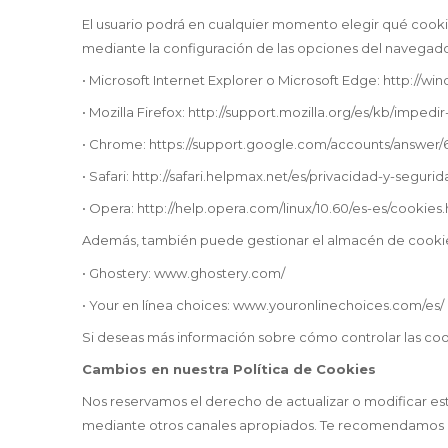
El usuario podrá en cualquier momento elegir qué cookie
mediante la configuración de las opciones del navegado
• Microsoft Internet Explorer o Microsoft Edge: http://
• Mozilla Firefox: http://support.mozilla.org/es/kb/impe
• Chrome: https://support.google.com/accounts/answer/6
• Safari: http://safari.helpmax.net/es/privacidad-y-segur
• Opera: http://help.opera.com/linux/10.60/es-es/cookies
Además, también puede gestionar el almacén de cookies
• Ghostery: www.ghostery.com/
• Your en línea choices: www.youronlinechoices.com/es/
Si deseas más información sobre cómo controlar las cook
Cambios en nuestra Política de Cookies
Nos reservamos el derecho de actualizar o modificar est
mediante otros canales apropiados. Te recomendamos rev